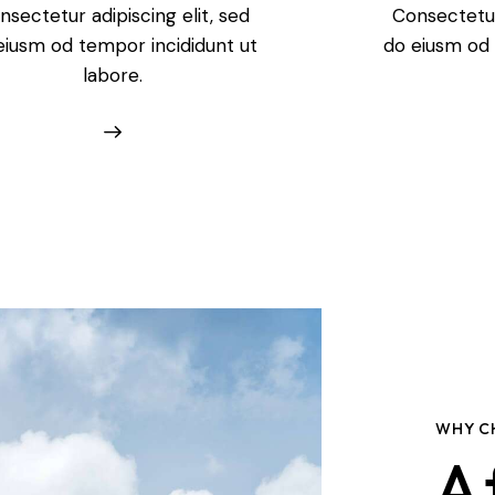
nsectetur adipiscing elit, sed
Consectetur 
eiusm od tempor incididunt ut
do eiusm od 
labore.
WHY C
A 