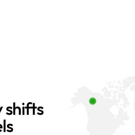
 shifts
ls