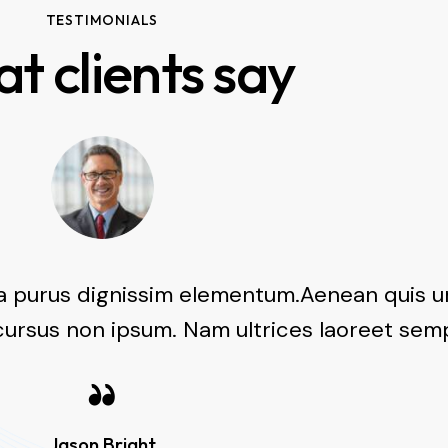
TESTIMONIALS
t clients say
a purus dignissim elementum.Aenean quis u
cursus non ipsum. Nam ultrices laoreet sem
Jason Bright