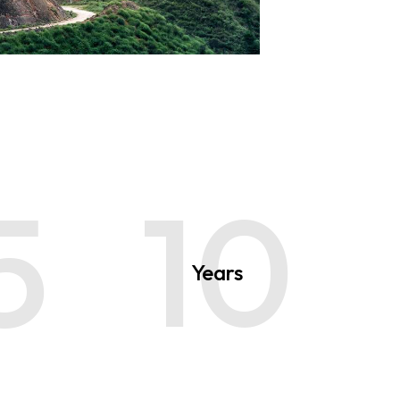
5
10
Years