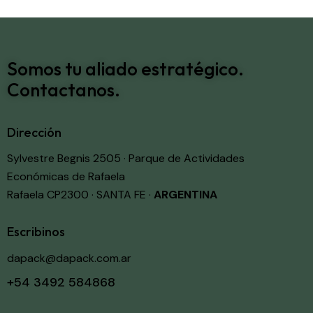
Somos tu aliado estratégico.
Contactanos.
Dirección
Sylvestre Begnis 2505 · Parque de Actividades
Económicas de Rafaela
Rafaela CP2300 · SANTA FE ·
ARGENTINA
Escribinos
dapack@dapack.com.ar
+54 3492 584868