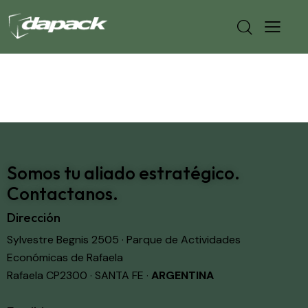
Somos tu aliado estratégico.
Contactanos.
Dirección
Sylvestre Begnis 2505 · Parque de Actividades
Económicas de Rafaela
Rafaela CP2300 · SANTA FE ·
ARGENTINA