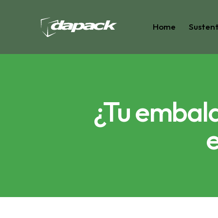
Home
Sustent
¿Tu embala
e