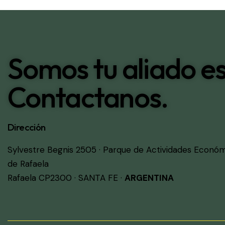
Somos tu aliado es
Contactanos.
Dirección
Sylvestre Begnis 2505 · Parque de Actividades Econó
de Rafaela
Rafaela CP2300 · SANTA FE ·
ARGENTINA