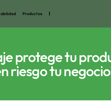
abilidad
Productos
je protege tu prod
n riesgo tu negoci