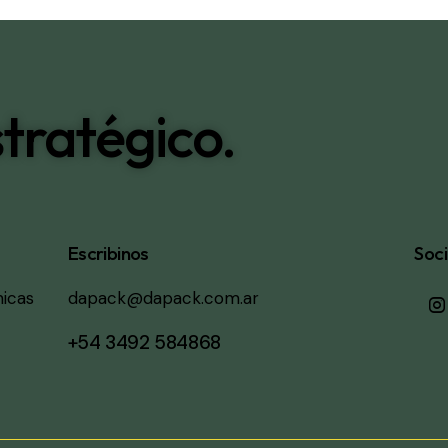
tratégico.
Escribinos
Soci
micas
dapack@dapack.com.ar
+54 3492 584868