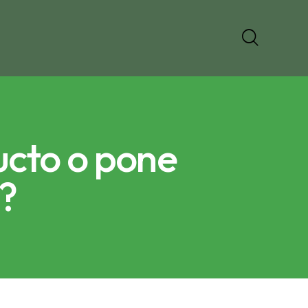
ucto o pone
o?