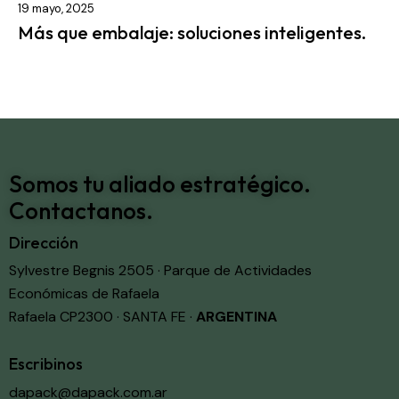
19 mayo, 2025
Más que embalaje: soluciones inteligentes.
Somos tu aliado estratégico.
Contactanos.
Dirección
Sylvestre Begnis 2505 · Parque de Actividades
Económicas de Rafaela
Rafaela CP2300 · SANTA FE ·
ARGENTINA
Escribinos
dapack@dapack.com.ar