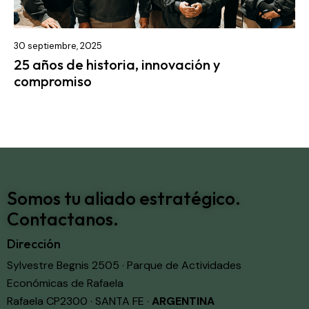
30 septiembre, 2025
25 años de historia, innovación y
compromiso
Somos tu aliado estratégico.
Contactanos.
Dirección
Sylvestre Begnis 2505 · Parque de Actividades
Económicas de Rafaela
Rafaela CP2300 · SANTA FE ·
ARGENTINA