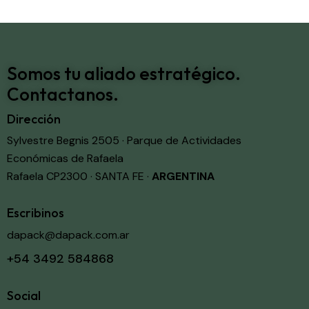
Somos tu aliado estratégico.
Contactanos.
Dirección
Sylvestre Begnis 2505 · Parque de Actividades
Económicas de Rafaela
Rafaela CP2300 · SANTA FE ·
ARGENTINA
Escribinos
dapack@dapack.com.ar
+54 3492 584868
Social