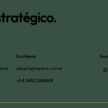
tratégico.
Escribinos
Soci
micas
dapack@dapack.com.ar
+54 3492 584868