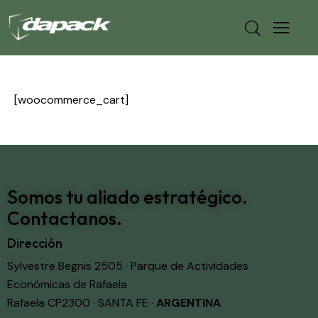
[woocommerce_cart]
Somos tu aliado estratégico.
Contactanos.
Dirección
Sylvestre Begnis 2505 · Parque de Actividades
Económicas de Rafaela
Rafaela CP2300 · SANTA FE ·
ARGENTINA